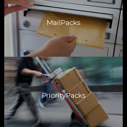
MailPacks
Met MailPacks kunnen brievenbus stukken met een
maximale afmeting van 38 x 26,5 x 3,2 cm en een
MailPacks
maximaal gewicht van 2 kilo in de brievenbus van de
ontvanger afgeleverd worden.
Lees hier meer...
PriorityPacks
Het komt vaak voor dat uw zending of document er veel
eerder moet zijn dan onze standaard aflevertijd. Wij kunnen
PriorityPacks
uw documenten of pakketten dan ook afleveren vóór 12:00,
10:30 of zelfs vóór 09:00 uur.
Lees hier meer...