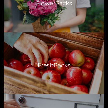
FlowerPacks
dienstverleners, zorgen wij ervoor dat uw boeket van A naar
B wordt vervoerd.
Lees hier meer...
FreshPacks
Fresh Packs draait om het distribueren van verswaren.
Packs is in staat, zonder gebruik te maken van
FreshPacks
geconditioneerde voertuigen, levensmiddelen gekoeld en
zelfs diepgevroren te vervoeren.
Lees hier meer...