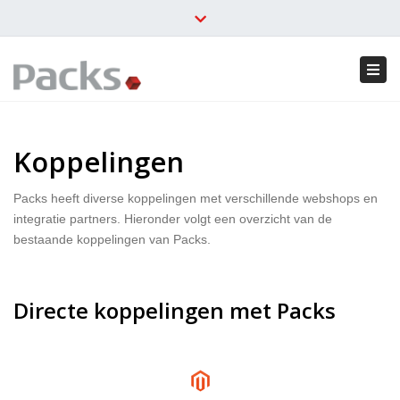
info@packs.nl
088 80 40 800
Close
Inloggen
top
Tog
bar
navi
Koppelingen
Packs heeft diverse koppelingen met verschillende webshops en
integratie partners. Hieronder volgt een overzicht van de
bestaande koppelingen van Packs.
Directe koppelingen met Packs